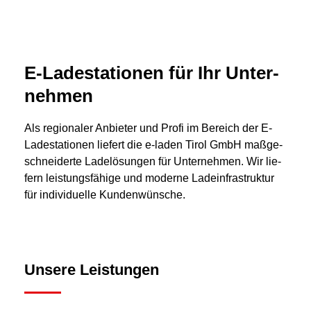
E-La­de­sta­tio­nen für Ihr Un­ter­
neh­men
Als re­gio­na­ler An­bie­ter und Pro­fi im Be­reich der E-
La­de­sta­tio­nen lie­fert die e-laden Tirol GmbH maß­ge­
schnei­der­te La­delö­sun­gen für Un­ter­neh­men. Wir lie­
fern leistungsfähige und moderne Ladeinfrastruktur
für individuelle Kundenwünsche.
Unsere Leistungen