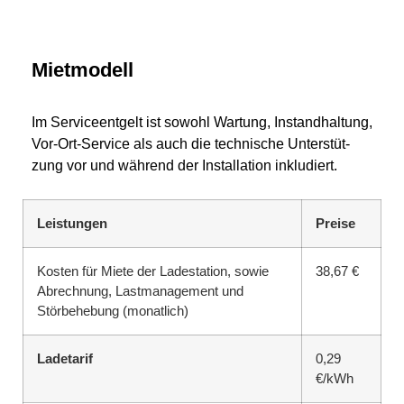
Mietmodell
Im Ser­vice­ent­gelt ist so­wohl War­tung, In­stand­hal­tung,
Vor-Ort-Ser­vice als auch die tech­ni­sche Un­ter­stüt­
zung vor und wäh­rend der In­stal­la­ti­on in­klu­diert.
Leistungen
Preise
Kosten für Miete der Ladestation, sowie
38,67 €
Abrechnung, Lastmanagement und
Störbehebung (monatlich)
Ladetarif
0,29
€/kWh