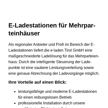
E-La­de­sta­tio­nen für Mehr­par­
tein­häu­ser
Als re­gio­na­ler An­bie­ter und Pro­fi im Be­reich der E-
La­de­sta­tio­nen lie­fert die e-laden Tirol GmbH eine
maß­ge­schnei­der­te La­delö­sung für das Mehr­par­tei­en­
haus. Durch die in­tel­li­gen­te Steue­rung der La­de­
punk­te ist eine sau­be­re Leis­tungs­ver­tei­lung so­wie
eine ge­naue Ab­rech­nung der La­de­vor­gän­ge mög­lich.
Ihre Vorteile auf einen Blick:
leistungsfähige und moderne E-Ladestationen
für einen reibungslosen Betrieb
professionelle Installation durch unsere