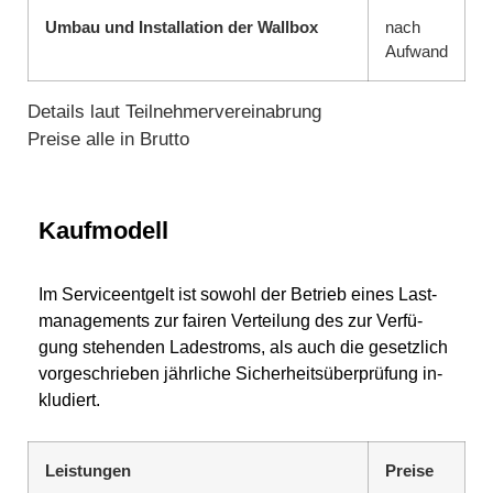
Umbau und Installation der Wallbox
nach
Aufwand
Details laut Teilnehmervereinabrung
Preise alle in Brutto
Kaufmodell
Im Ser­vice­ent­gelt ist so­wohl der Be­trieb ei­nes Last­
ma­nage­ments zur fai­ren Ver­tei­lung des zur Ver­fü­
gung ste­hen­den La­de­stroms, als auch die ge­setz­lich
vor­ge­schrie­ben jähr­li­che Si­cher­heits­über­prü­fung in­
klu­diert.
Leistungen
Preise